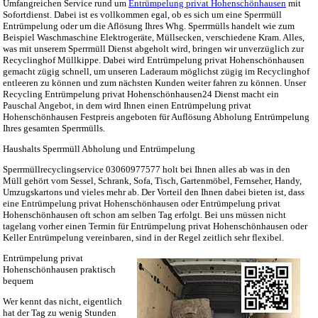
Umfangreichen Service rund um
Entrümpelung privat Hohenschönhausen
mit
Sofortdienst. Dabei ist es vollkommen egal, ob es sich um eine Sperrmüll
Entrümpelung oder um die Aflösung Ihres Whg. Sperrmülls handelt wie zum
Beispiel Waschmaschine Elektrogeräte, Müllsecken, verschiedene Kram. Alles,
was mit unserem Sperrmüll Dienst abgeholt wird, bringen wir unverzüglich zur
Recyclinghof Müllkippe. Dabei wird Entrümpelung privat Hohenschönhausen
gemacht zügig schnell, um unseren Laderaum möglichst zügig im Recyclinghof
entleeren zu können und zum nächsten Kunden weiter fahren zu können. Unser
Recycling Entrümpelung privat Hohenschönhausen24 Dienst macht ein
Pauschal Angebot, in dem wird Ihnen einen Entrümpelung privat
Hohenschönhausen Festpreis angeboten für Auflösung Abholung Entrümpelung
Ihres gesamten Sperrmülls.
Haushalts Sperrmüll Abholung und Entrümpelung
Sperrmüllrecyclingservice 03060977577 holt bei Ihnen alles ab was in den
Müll gehört vom Sessel, Schrank, Sofa, Tisch, Gartenmöbel, Fernseher, Handy,
Umzugskartons und vieles mehr ab. Der Vorteil den Ihnen dabei bieten ist, dass
eine Entrümpelung privat Hohenschönhausen oder Entrümpelung privat
Hohenschönhausen oft schon am selben Tag erfolgt. Bei uns müssen nicht
tagelang vorher einen Termin für Entrümpelung privat Hohenschönhausen oder
Keller Entrümpelung vereinbaren, sind in der Regel zeitlich sehr flexibel.
Entrümpelung privat
Hohenschönhausen praktisch
bequem
Wer kennt das nicht, eigentlich
hat der Tag zu wenig Stunden